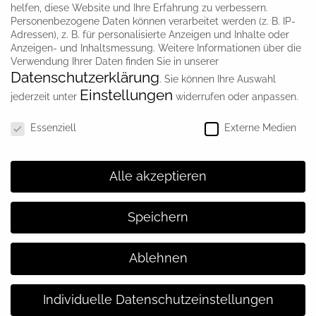
helfen, diese Website und Ihre Erfahrung zu verbessern.
(Lebenserinnerungen von Oskar Hagen, geb. 1895):
Personenbezogene Daten können verarbeitet werden (z. B. IP-
Adressen), z. B. für personalisierte Anzeigen und Inhalte oder
„Unser ganzes Interesse galt nun dem am kommenden
Anzeigen- und Inhaltsmessung.
Weitere Informationen über die
Verwendung Ihrer Daten finden Sie in unserer
Sonntag stattfindenden Fackel- oder Funkensonntag.
Datenschutzerklärung
.
Sie können Ihre Auswahl
Schon während der Weihnachtsferien
Einstellungen
jederzeit unter
widerrufen oder anpassen.
Datenschutzeinstellungen
Essenziell
Externe Medien
Alle akzeptieren
Speichern
© Copyright
2026 | Gewerbemuseum
Ablehnen
Spaichingen |
Impressum
|
Datenschutz
|
Erklärung
Individuelle Datenschutzeinstellungen
zur Barrierefreiheit