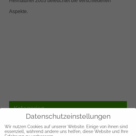
Heimatbrief 2003 beleuchtet die verschiedenen
Aspekte.
Kategorien
Datenschutzeinstellungen
Wir nutzen Cookies auf unserer Website. Einige von ihnen sind
Aktuelles
essenziell, während andere uns helfen, diese Website und Ihre