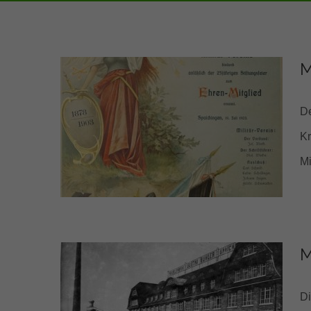
M
De
Kr
Mi
M
Di