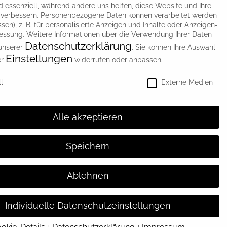
d essenziell, während andere uns helfen, diese Website und Ihre
sle mit Hilfe von zwei Gesellen einen
 verbessern.
Personenbezogene Daten können verarbeitet werden
essen), z. B. für personalisierte Anzeigen und Inhalte oder Anzeigen-
essung.
Weitere Informationen über die Verwendung Ihrer Daten
Datenschutzerklärung
 unserer
.
Sie können Ihre Auswahl
Einstellungen
er
widerrufen oder anpassen.
instellungen
l
Externe Medien
Alle akzeptieren
opf der Möbelfabrik Weber aus dem Jahr 1939
egebiet an der Einsteinstraße ansässig,
Speichern
Ablehnen
Individuelle Datenschutzeinstellungen