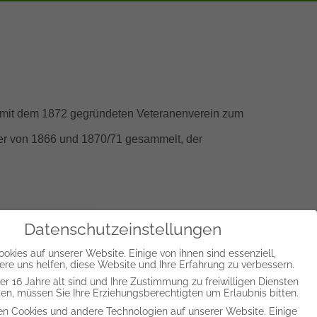
3 mit dem 1872 gegründeten Veteranenverein zum
mer von 1866 und 1870/71 gesammelt, der
Datenschutzeinstellungen
okies auf unserer Website. Einige von ihnen sind essenziell,
re uns helfen, diese Website und Ihre Erfahrung zu verbessern.
r 16 Jahre alt sind und Ihre Zustimmung zu freiwilligen Diensten
n, müssen Sie Ihre Erziehungsberechtigten um Erlaubnis bitten.
haus Rössle. Dort begann der junge
n Cookies und andere Technologien auf unserer Website. Einige