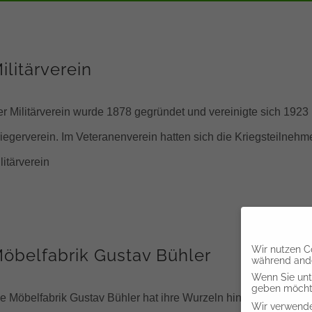
ilitärverein
r Militärverein wurde 1878 gegründet und vereinigte sich 192
iegerverein. Im Veteranenverein hatten sich die Kriegsteilneh
litärverein
Wir nutzen Co
öbelfabrik Gustav Bühler
während ande
Wenn Sie unte
geben möchte
e Möbelfabrik Gustav Bühler hat ihre Wurzeln hinter dem Gast
Wir verwende