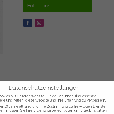
Folge uns!
Datenschutzeinstellungen
,
okies auf unserer Website. Einige von ihnen sind essenziell,
re uns helfen, diese Website und Ihre Erfahrung zu verbessern.
r 16 Jahre alt sind und Ihre Zustimmung zu freiwilligen Diensten
n, müssen Sie Ihre Erziehungsberechtigten um Erlaubnis bitten.
t