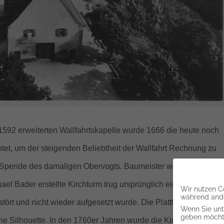
1592 erweiterten Wallfahrtskapelle wurde 1666 die heute noch
htet, um der steigenden Beliebtheit der Wallfahrt Rechnung zu
 Spende des damaligen Obervogts. Baumeister war der Tiroler
el Bader erstellte Kirchturm trug ursprüngli
ch ein Zwiebeldach
Wir nutzen Co
während ande
tört und nicht wieder aufgesetzt wurde. Die Plattform auf dem
Wenn Sie unte
geben möchte
sche Silhouette. In den 1760er Jahren wurde die Kirche vergrößer