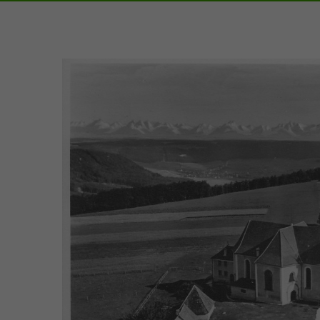
Zeige
grösseres
Bild