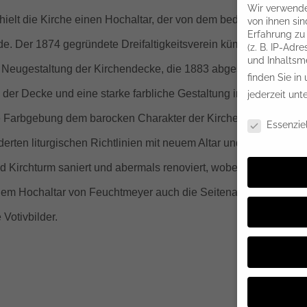
Wir verwende
erhielt die Kirche einen Hochaltar, der von dem bedeutenden
von ihnen sin
Erfahrung zu
e. Der 1874 gegründete Dreifaltigkeitsverein kümmerte sich u
(z. B. IP-Adr
und Inhaltsm
 Neugestaltung der Kirchendecke, die 1883 abgeschlossen
finden Sie in
er Decke und eine starke farbliche Gestaltung im Stil der Zeit.
jederzeit unt
Datenschutze
ie Farbgebung dem barocken Charakter der Kirche angepasst.
Essenziel
rten liturgischen Richtlinien mit neuem Altar und Ambo
 Kirchturm saniert und abermals renoviert, wobei der barocke
 dem Hochaltar von Feuchtmeyer auch die Seitenaltäre und
Votivbilder.