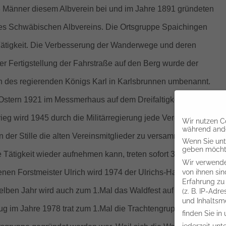
 3 Männer diesem Albverein bei und im Jahre 1891 gründeten
es Schwäbischen Albvereins. Die Ortsgruppe Spaichingen
 Tätigkeit. Die Verbesserung der Wanderwege und deren
 Fertigstellung der Fahrstraße auf den Berg wurde der
 des regierenden Königs Karl in Karlsbrunnen umbenannt.
stern 1921 im Messmerhaus auf dem Dreifaltigkeitsberg eine
g wird 1945 durch die Militärregierung jede Vereinstätigkeit
Wir nutzen Co
während ande
in der Stille die alten Vereinsmitglieder zu versammeln und auc
Wenn Sie unte
geben möchte
Tätigkeit wieder aufnehmen kann, treten sofort 39 Mitglieder in
Wir verwende
von ihnen sin
nen Forstmeister Ulrich wird 1974 der Ulrichs-Hain angelegt
Erfahrung zu
elben Jahr wird auch zum 1.Mal das Waldfest auf dem Tanzplat
(z. B. IP-Adr
und Inhaltsm
zug im Jahre 1978 trat zum 1.Mal die Trachtengruppe Spaiching
finden Sie in
jederzeit unt