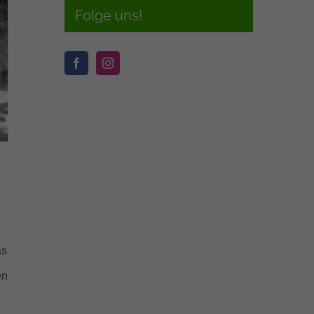
Folge uns!
as
en