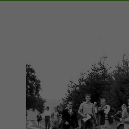
Zeige
grösseres
Bild