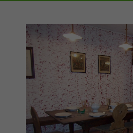
Zeige
grösseres
Bild