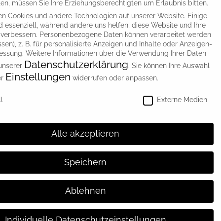
n, müssen Sie Ihre Erziehungsberechtigten um Erlaubnis bitten.
Folge uns!
n Cookies und andere Technologien auf unserer Website. Einige
d essenziell, während andere uns helfen, diese Website und Ihre
 verbessern.
Personenbezogene Daten können verarbeitet werden
essen), z. B. für personalisierte Anzeigen und Inhalte oder Anzeigen-
essung.
Weitere Informationen über die Verwendung Ihrer Daten
Datenschutzerklärung
 unserer
.
Sie können Ihre Auswahl
Einstellungen
er
widerrufen oder anpassen.
instellungen
l
Externe Medien
Alle akzeptieren
Speichern
Ablehnen
Individuelle Datenschutzeinstellungen