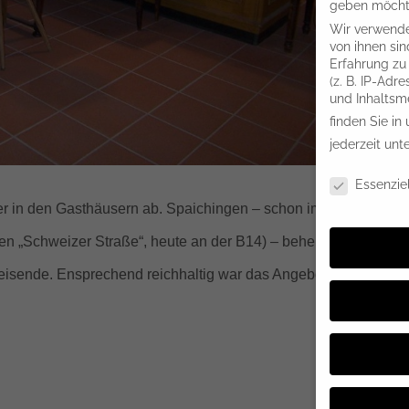
geben möchte
Wir verwende
von ihnen sin
Erfahrung zu
(z. B. IP-Adr
und Inhaltsm
finden Sie in
jederzeit unt
Datenschutze
Essenziel
üher in den Gasthäusern ab. Spaichingen – schon immer an der
n „Schweizer Straße“, heute an der B14) – beherbergte auch
isende. Ensprechend reichhaltig war das Angebot an