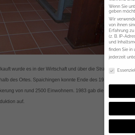
Wenn Sie unte
geben möchte
Wir verwende
von ihnen sin
Erfahrung zu
(z. B. IP-Adr
und Inhaltsm
finden Sie in
jederzeit unt
Datenschutze
rkauft wurde es in der Wirtschaft und über die Straße. Nur die
Essenziel
halb des Ortes. Spaichingen konnte Ende des 19. Jahrhunderts
kerung von rund 2500 Einwohnern. 1983 gab die letzte der
duktion auf.