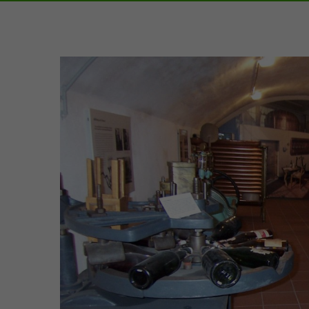
Zeige
grösseres
Bild