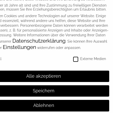
Folge uns!
r 16 Jahre alt sind und Ihre Zustimmung zu freiwilligen Diensten
n, müssen Sie Ihre Erziehungsberechtigten um Erlaubnis bitten.
n Cookies und andere Technologien auf unserer Website. Einige
d essenziell, während andere uns helfen, diese Website und Ihre
 verbessern.
Personenbezogene Daten können verarbeitet werden
essen), z. B. für personalisierte Anzeigen und Inhalte oder Anzeigen-
essung.
Weitere Informationen über die Verwendung Ihrer Daten
Datenschutzerklärung
 unserer
.
Sie können Ihre Auswahl
Einstellungen
er
widerrufen oder anpassen.
instellungen
l
Externe Medien
Alle akzeptieren
Speichern
Ablehnen